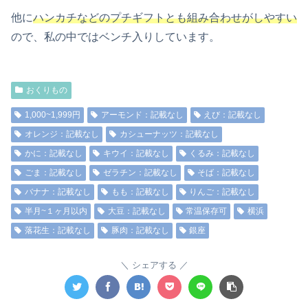
他に
ハンカチなどのプチギフトとも組み合わせがしやすい
ので、私の中ではベンチ入りしています。
おくりもの
1,000~1,999円
アーモンド：記載なし
えび：記載なし
オレンジ：記載なし
カシューナッツ：記載なし
かに：記載なし
キウイ：記載なし
くるみ：記載なし
ごま：記載なし
ゼラチン：記載なし
そば：記載なし
バナナ：記載なし
もも：記載なし
りんご：記載なし
半月~１ヶ月以内
大豆：記載なし
常温保存可
横浜
落花生：記載なし
豚肉：記載なし
銀座
シェアする