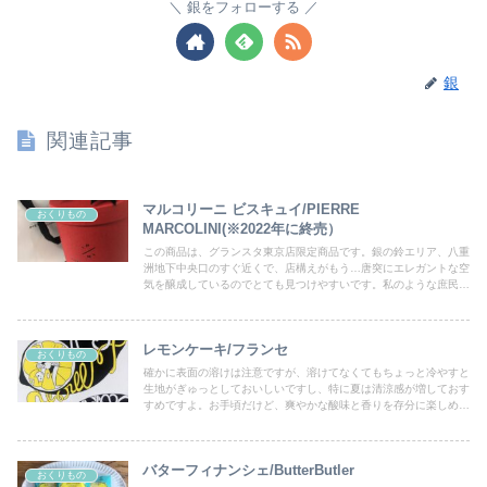
銀をフォローする
銀
関連記事
マルコリーニ ビスキュイ/PIERRE
おくりもの
MARCOLINI(※2022年に終売）
この商品は、グランスタ東京店限定商品です。銀の鈴エリア、八重
洲地下中央口のすぐ近くで、店構えがもう…唐突にエレガントな空
気を醸成しているのでとても見つけやすいです。私のような庶民は
「買う」と決意していないと入れない、宝石店のような店構えで
す…！
レモンケーキ/フランセ
おくりもの
確かに表面の溶けは注意ですが、溶けてなくてもちょっと冷やすと
生地がぎゅっとしておいしいですし、特に夏は清涼感が増しておす
すめですよ。お手頃だけど、爽やかな酸味と香りを存分に楽しめる
スイーツ。「スイーツだけど甘いだけじゃないんだぜ！」と、食べ
たひとをちょっとシビれさせてくれるかも。
バターフィナンシェ/ButterButler
おくりもの