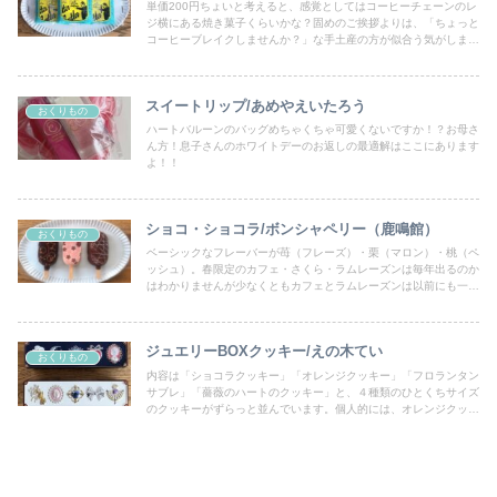
単価200円ちょいと考えると、感覚としてはコーヒーチェーンのレ
ジ横にある焼き菓子くらいかな？固めのご挨拶よりは、「ちょっと
コーヒーブレイクしませんか？」な手土産の方が似合う気がしま
す。個人的にはリピート商品です！
スイートリップ/あめやえいたろう
おくりもの
ハートバルーンのバッグめちゃくちゃ可愛くないですか！？お母さ
ん方！息子さんのホワイトデーのお返しの最適解はここにあります
よ！！
ショコ・ショコラ/ボンシャペリー（鹿鳴館）
おくりもの
ベーシックなフレーバーが苺（フレーズ）・栗（マロン）・桃（ペ
ッシュ）。春限定のカフェ・さくら・ラムレーズンは毎年出るのか
はわかりませんが少なくともカフェとラムレーズンは以前にも一部
店舗限定で販売していたようです。
ジュエリーBOXクッキー/えの木てい
おくりもの
内容は「ショコラクッキー」「オレンジクッキー」「フロランタン
サブレ」「薔薇のハートのクッキー」と、４種類のひとくちサイズ
のクッキーがずらっと並んでいます。個人的には、オレンジクッキ
ーのふわっと香る感じがいちばん好きでした。開けてもちいさな宝
石がつまっているような、きゅんとすることこの上ないギフトです
ね。