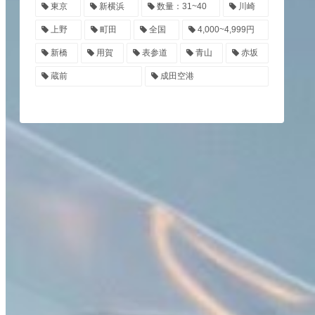
東京
新横浜
数量：31~40
川崎
上野
町田
全国
4,000~4,999円
新橋
用賀
表参道
青山
赤坂
蔵前
成田空港