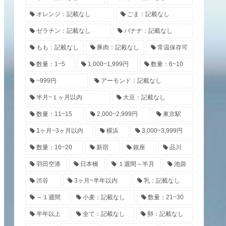
オレンジ：記載なし
ごま：記載なし
ゼラチン：記載なし
バナナ：記載なし
もも：記載なし
豚肉：記載なし
常温保存可
数量：1~5
1,000~1,999円
数量：6~10
~999円
アーモンド：記載なし
半月~１ヶ月以内
大豆：記載なし
数量：11~15
2,000~2,999円
東京駅
1ヶ月~3ヶ月以内
横浜
3,000~3,999円
数量：16~20
新宿
銀座
品川
羽田空港
日本橋
１週間～半月
池袋
渋谷
3ヶ月~半年以内
乳：記載なし
～１週間
小麦：記載なし
数量：21~30
半年以上
全て：記載なし
卵：記載なし